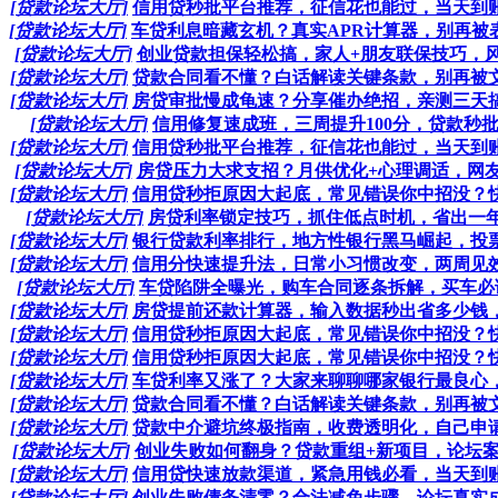
[贷款论坛大厅]
信用贷秒批平台推荐，征信花也能过，当天到账爽
[贷款论坛大厅]
车贷利息暗藏玄机？真实APR计算器，别再被表面
[贷款论坛大厅]
创业贷款担保轻松搞，家人+朋友联保技巧，风险
[贷款论坛大厅]
贷款合同看不懂？白话解读关键条款，别再被文字
[贷款论坛大厅]
房贷审批慢成龟速？分享催办绝招，亲测三天搞定
[贷款论坛大厅]
信用修复速成班，三周提升100分，贷款秒批真香
[贷款论坛大厅]
信用贷秒批平台推荐，征信花也能过，当天到账爽
[贷款论坛大厅]
房贷压力大求支招？月供优化+心理调适，网友暖
[贷款论坛大厅]
信用贷秒拒原因大起底，常见错误你中招没？快来
[贷款论坛大厅]
房贷利率锁定技巧，抓住低点时机，省出一年工资
[贷款论坛大厅]
银行贷款利率排行，地方性银行黑马崛起，投票选
[贷款论坛大厅]
信用分快速提升法，日常小习惯改变，两周见效超
[贷款论坛大厅]
车贷陷阱全曝光，购车合同逐条拆解，买车必读防
[贷款论坛大厅]
房贷提前还款计算器，输入数据秒出省多少钱，超
[贷款论坛大厅]
信用贷秒拒原因大起底，常见错误你中招没？快来
[贷款论坛大厅]
信用贷秒拒原因大起底，常见错误你中招没？快来
[贷款论坛大厅]
车贷利率又涨了？大家来聊聊哪家银行最良心，别
[贷款论坛大厅]
贷款合同看不懂？白话解读关键条款，别再被文字
[贷款论坛大厅]
贷款中介避坑终极指南，收费透明化，自己申请超
[贷款论坛大厅]
创业失败如何翻身？贷款重组+新项目，论坛案例启
[贷款论坛大厅]
信用贷快速放款渠道，紧急用钱必看，当天到账不
[贷款论坛大厅]
创业失败债务清零？合法减免步骤，论坛真实成功