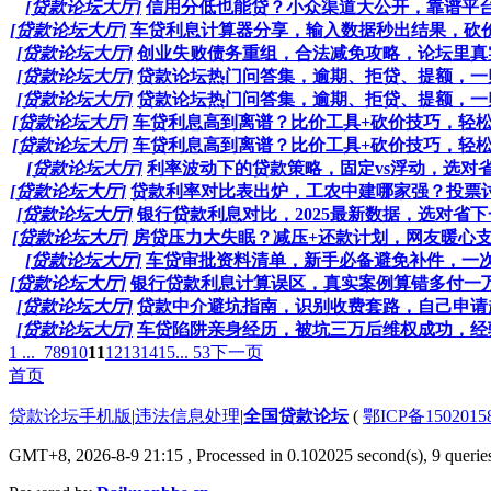
[贷款论坛大厅]
信用分低也能贷？小众渠道大公开，靠谱平台推荐
[贷款论坛大厅]
车贷利息计算器分享，输入数据秒出结果，砍价必
[贷款论坛大厅]
创业失败债务重组，合法减免攻略，论坛里真实经
[贷款论坛大厅]
贷款论坛热门问答集，逾期、拒贷、提额，一贴全
[贷款论坛大厅]
贷款论坛热门问答集，逾期、拒贷、提额，一贴全
[贷款论坛大厅]
车贷利息高到离谱？比价工具+砍价技巧，轻松打七
[贷款论坛大厅]
车贷利息高到离谱？比价工具+砍价技巧，轻松打七
[贷款论坛大厅]
利率波动下的贷款策略，固定vs浮动，选对省大钱
[贷款论坛大厅]
贷款利率对比表出炉，工农中建哪家强？投票讨论
[贷款论坛大厅]
银行贷款利息对比，2025最新数据，选对省下一辆
[贷款论坛大厅]
房贷压力大失眠？减压+还款计划，网友暖心支招合
[贷款论坛大厅]
车贷审批资料清单，新手必备避免补件，一次过审
[贷款论坛大厅]
银行贷款利息计算误区，真实案例算错多付一万，
[贷款论坛大厅]
贷款中介避坑指南，识别收费套路，自己申请超简
[贷款论坛大厅]
车贷陷阱亲身经历，被坑三万后维权成功，经验分
1 ...
7
8
9
10
11
12
13
14
15
... 53
下一页
首页
贷款论坛手机版
|
违法信息处理
|
全国贷款论坛
(
鄂ICP备150201
GMT+8, 2026-8-9 21:15
, Processed in 0.102025 second(s), 9 queries